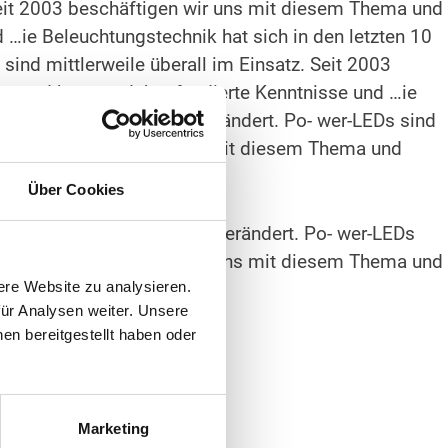
 Seit 2003 beschäftigen wir uns mit diesem Thema und
 …ie Beleuchtungstechnik hat sich in den letzten 10
sind mittlerweile überall im Einsatz. Seit 2003
a und können daher fundierte Kenntnisse und …ie
tzten 10 Jahren extrem verändert. Po- wer-LEDs sind
 2003 beschäftigen wir uns mit diesem Thema und
d
Über Cookies
 letzten 10 Jahren extrem verändert. Po- wer-LEDs
 Seit 2003 beschäftigen wir uns mit diesem Thema und
d …
ere Website zu analysieren.
ür Analysen weiter. Unsere
en bereitgestellt haben oder
Marketing