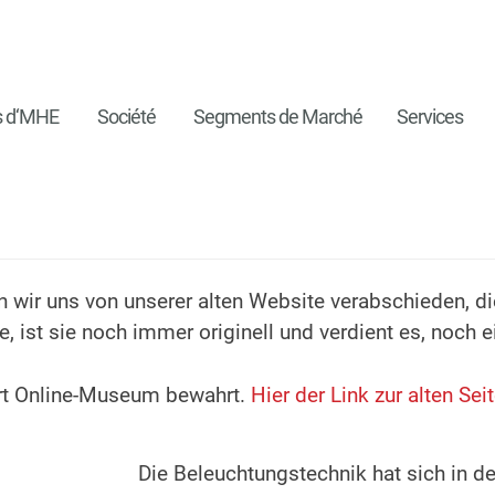
s d‘MHE
Société
Segments de Marché
Services
wir uns von unserer alten Website verabschieden, die
te, ist sie noch immer originell und verdient es, noch
 Art Online-Museum bewahrt.
Hier der Link zur alten Sei
Die Beleuchtungstechnik hat sich in de