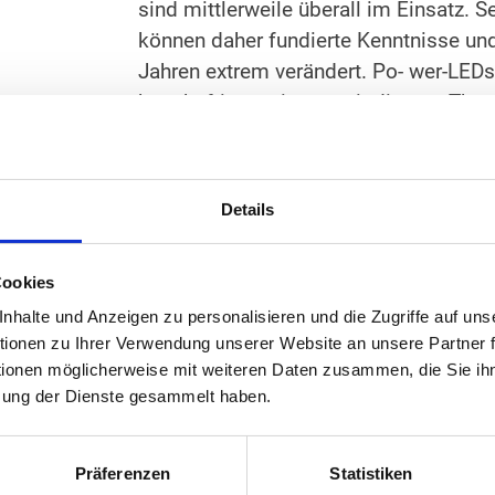
sind mittlerweile überall im Einsatz.
können daher fundierte Kenntnisse und
Jahren extrem verändert. Po- wer-LEDs 
beschäftigen wir uns mit diesem Them
Beleuchtungstechnik hat sich in den le
mittlerweile überall im Einsatz. Seit
können daher fundierte Kenntnisse un
Details
ie Beleuchtungstechnik hat sich in den
Cookies
sind mittlerweile überall im Einsatz.
können daher fundierte Kenntnisse un
halte und Anzeigen zu personalisieren und die Zugriffe auf uns
ionen zu Ihrer Verwendung unserer Website an unsere Partner f
tionen möglicherweise mit weiteren Daten zusammen, die Sie ihn
zung der Dienste gesammelt haben.
Präferenzen
Statistiken