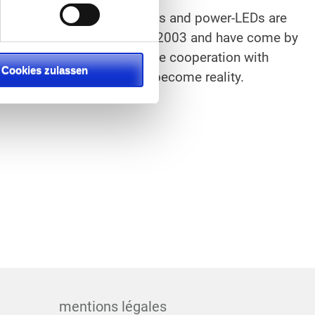
cally over the last ten years and power-LEDs are
 active in the sector since 2003 and have come by
rience on the way. In close cooperation with
Cookies zulassen
sion of object illumination become reality.
mentions légales