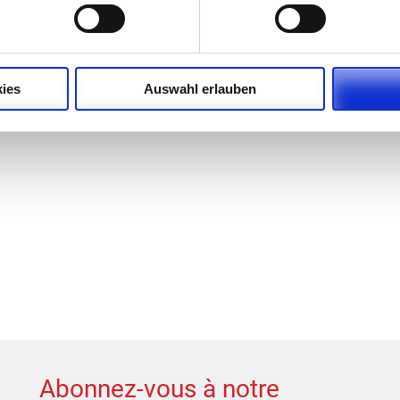
Lighting technology has changed drasti
widely in use nowadays. We have been
profound knowledge and wealth of expe
ies
Auswahl erlauben
lighting designers we will help your vi
Abonnez-vous à notre