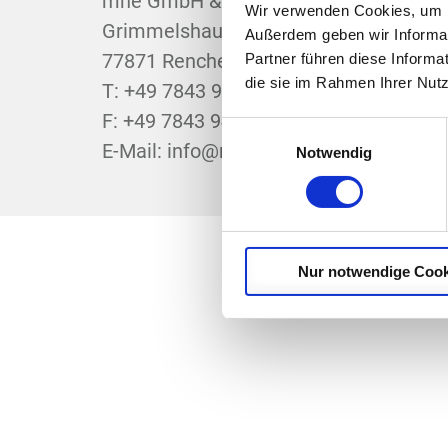
mhe GmbH & Co. KG
Wir verwenden Cookies, um In
Grimmelshausenstraße 2
Außerdem geben wir Informat
77871 Renchen
Partner führen diese Informa
die sie im Rahmen Ihrer Nut
T: +49 7843 9478-0
F: +49 7843 9478-600
Einwilligungsauswahl
E-Mail: info@mhe-gmbh.de
Notwendig
Nur notwendige Cook